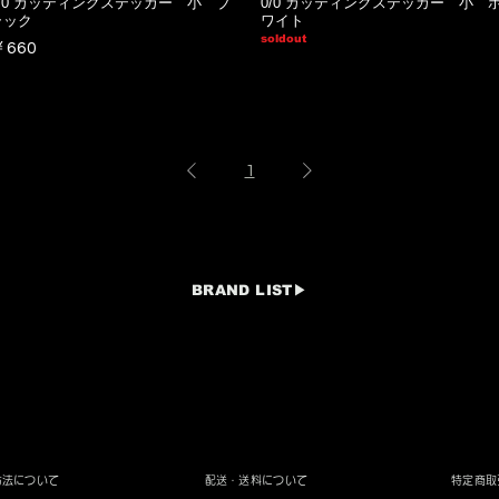
0/0 カッティングステッカー 小 ブ
0/0 カッティングステッカー 小 
ラック
ワイト
soldout
価格
￥660
1
BRAND LIST▶︎​
方法について
​配送・送料について
特定商取