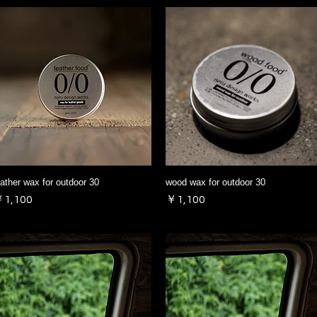
eather wax for outdoor 30
wood wax for outdoor 30
価格
価格
1,100
￥1,100