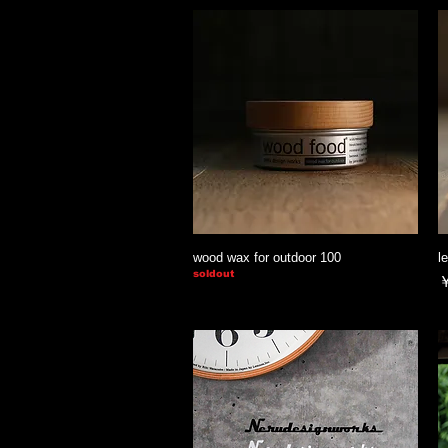
wood wax for outdoor 100
l
soldout
￥