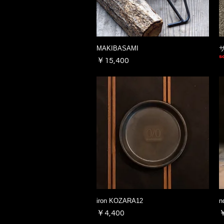
MAKIBASAMI
s
価格
￥15,400
iron KOZARA12
n
価格
￥4,400
￥