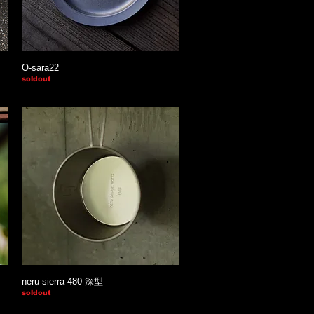
O-sara22
soldout
neru sierra 480 深型
soldout