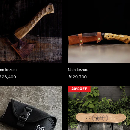
no kezuru
Nata kezuru
価格
価格
26,400
￥29,700
20%OFF