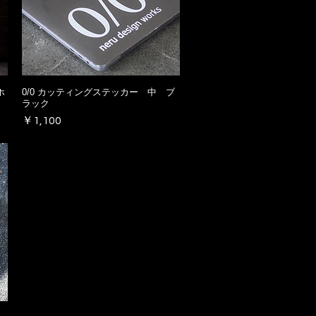
ホ
0/0 カッティングステッカー 中 ブ
ラック
価格
￥1,100