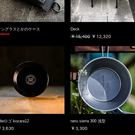
サングラスとかのケース
Deck
oldout
通常価格
セール価格
￥15,400
￥12,320
dwロゴ kozara12
neru sierra 300 浅型
価格
価格
3,630
￥3,300