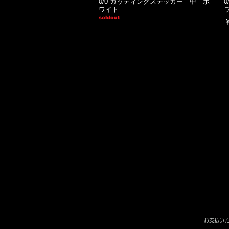
0/0 カッティングステッカー 中 ホ
ワイト
soldout
​お支払い