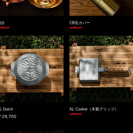
燭台
CB缶カバー
oldout
soldout
L Dutch
AL Cooker（木製グリップ）
soldout
価格
29,700