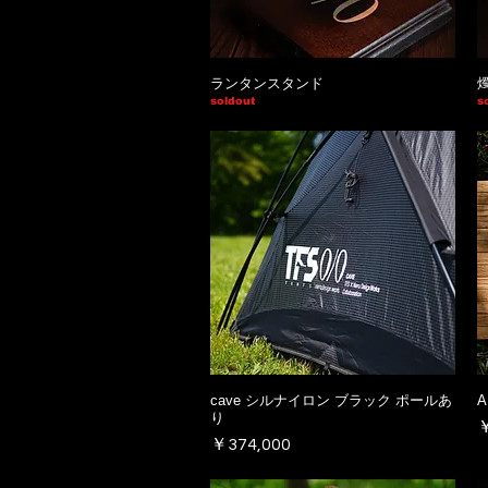
ランタンスタンド
soldout
s
cave シルナイロン ブラック ポールあ
A
り
￥
価格
￥374,000