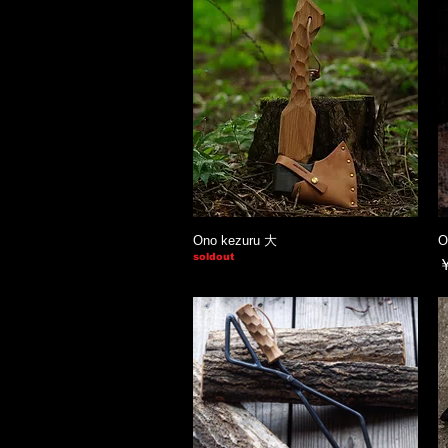
Ono kezuru 大
O
soldout
￥