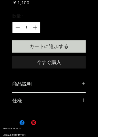
価
￥1,100
格
数量
*
カートに追加する
今すぐ購入
商品説明
木材の本来の美しさを表現できる
仕様
よう作った蜜蝋。
内容量30g
木のご馳走 「wood food」 。
PRIVACY POLICY
100%純粋な国内産の蜜蝋、食品
LEGAL INFORMATION