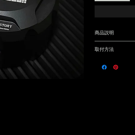
商品説明
OMA FACTORY × 
取付方法
TYTM NO YATSU!!
本製品は精密に加
トヨトミストーブ
取り付けの際は、
アルミを一つひと
み、最後にイモネジ
アルマイトで仕上
して固定してくだ
（フラット部にネ