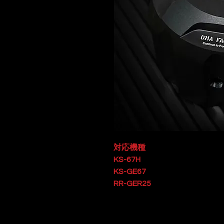
対応機種
KS-67H
KS-GE67
RR-GER25
K3-GM1
RR-GE25
snow peak タクード