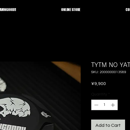
AMNGOOD!!
ONLINE STORE
CO
TYTM NO YAT
SKU: 2000000013589
Price
¥9,900
Quantity
*
Add to Cart