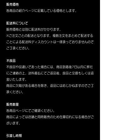
販売価格
各商品の紹介ページに記載している価格とします。
配送料について
販売価格とは別に配送料がかかります。
※ご注文ごとの配送となります。複数注文をまとめて配送する
ことによる配送料ディスカウントは一律承っておりませんので
ご了承ください。
不良品
不良品や品違いであった場合には、商品到着後7日以内に弊社
にご連絡の上、送料着払にてご返品後、良品と交換もしくは返
金いたします。
商品に欠陥がある場合を除き、返品には応じかねますのでご了
承ください。
販売数量
各商品ページにてご確認ください。
商品によっては店舗と同時販売のため在庫切れになる場合がご
ざいます。
引渡し時期