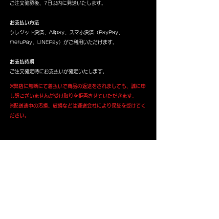
ご注文確認後、7日以内に発送いたします。
お支払い方法
クレジット決済、Alipay、スマホ決済（PayPay、
meruPay、LINEPay）がご利用いただけます。
お支払時期
ご注文確定時にお支払いが確定いたします。​
※弊店に無断にて着払いで商品の返送をされましても、誠に申
し訳ございませんが受け取りを拒否させていただきます。
※配送途中の汚損、破損などは運送会社により保証を受けてく
ださい。