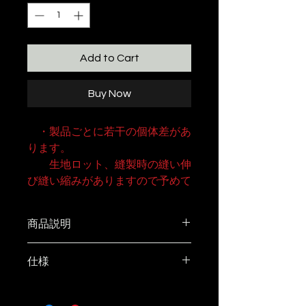
Add to Cart
Buy Now
・製品ごとに若干の個体差があ
ります。
生地ロット、縫製時の縫い伸
び縫い縮みがありますので予めて
ご了承ください。
なるべく均一な仕上がりを心
商品説明
掛けておりますが生地の組成や職
人の手加減による部分がどうして
DODスゴイッス専用シート
仕様
も発生いたします。
ORIGINAL【SWAT】ロゴワッペ
・新品時は硬めな質感ですが、
ン1個付き
MATERIAL
使い込むと一定の伸びとともにオ
座面：CORDURA ナイロン