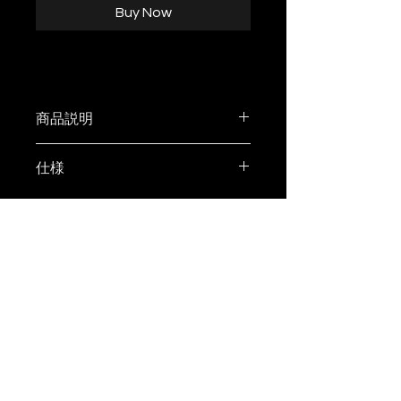
Buy Now
商品説明
ROOT CO.さんとのコラボ商品
仕様
PLAY mini LANTERN OCTA.
DAMNGOOD!!ver.とleiri hygge
サイズ：約34x85x34mm
storeがコラボ!!
重量：約52g
主素材：ポリカーボネート/ABS/
PRIVACY POLICY
ポータブルハブバッテリー「OD
ステンレス/銅/鉄
LEGAL INFORMATION
CANISTER BATTERY」とアタッ
バッテリー容量：3.7V/800mAh /
COMPANY PROFILE
チメント可能な、オリジナルデザ
CONTACT
2.96Wh
インのLEDランタン。
入力：折りたたみ式USB-A入力コ
バッテリーを内蔵しているためラ
ネクタ・5V / 0.4A
ンタン単体でも使用可能ですが、
本体充電時間：約2時間
「OD CANISTER BATTERY」
点灯時間：最大照度時約4時間 /