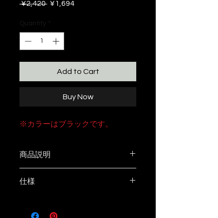
Regular
Sale
 ¥2,420 
¥1,694
Price
Price
Quantity
*
Add to Cart
Buy Now
※カラーはブラックです。
商品説明
マルチに使えるボトルホルダー
仕様
ナンガのプリント入りの穴あきカ
ラビナを用いることでベルトルー
サイズ
プやザックなどに気軽に掛けるこ
約17.5cm