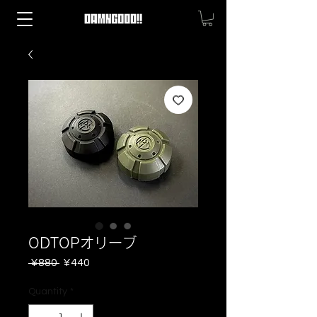
ODTOPオリーブ
Regular
Sale
 ¥880 
¥440
Price
Price
Quantity
*