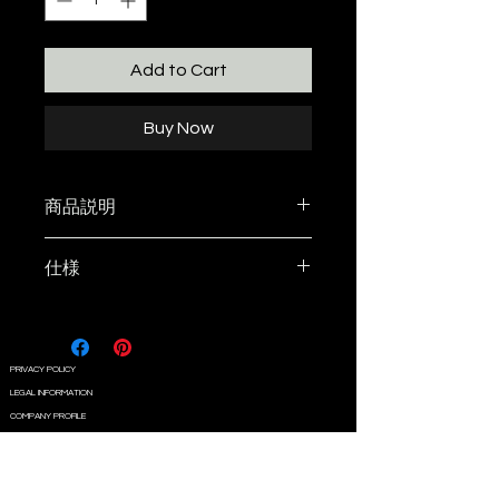
Add to Cart
Buy Now
商品説明
OD缶用のANCAMオリジナルキャ
仕様
ップです。
材質
キャンプには外せないOD缶に
プラスチック樹脂
も、コンテナ等にしまってある状
PRIVACY POLICY
態でも遊び心は持たせたいもの。
LEGAL INFORMATION
OD缶用のカバーは様々なデザイ
COMPANY PROFILE
ンのアイテムが存在する一方、ノ
CONTACT
ーマルのガス缶キャップでは色が
合わない、かと言って何も付けて