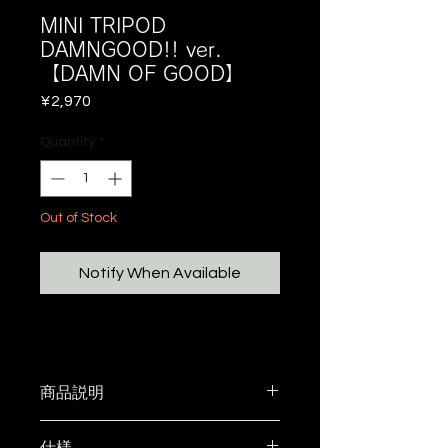
MINI TRIPOD
DAMNGOOD!! ver.
【DAMN OF GOOD】
Price
¥2,970
Quantity
*
Out of Stock
Notify When Available
商品説明
5050WORKS × DAMNGOOD!!
仕様