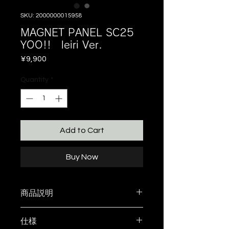
SKU: 2000000015958
MAGNET PANEL SC25
YOO!! leiri Ver.
Price
¥9,900
Quantity
*
Add to Cart
Buy Now
商品説明
DAMNGOOD!! ×leiri hygge store
仕様
MAGNET PANEL SC25 YOO!! leiri