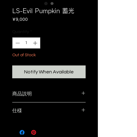
LS-Evil Pumpkin 蓄光
Price
¥9,000
Quantity
*
Out of Stock
Notify When Available
商品説明
LS-Evil Pumpkin
仕様
カラー：蓄光
対応ランタン
サイズ： Ø10 cm*H6.2cm、
・goalzero
3mmth
・zanearts zig