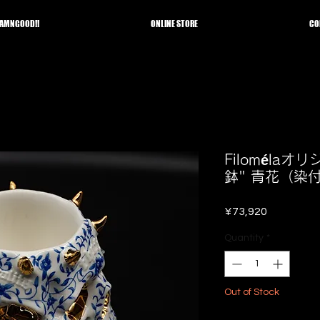
AMNGOOD!!
ONLINE STORE
CO
Filoméla
鉢" 青花（染付
Price
¥73,920
Quantity
*
Out of Stock