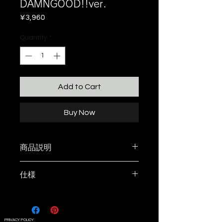
DAMNGOOD!!ver.
Price
¥3,960
Quantity
*
Add to Cart
Buy Now
商品説明
METAL DESIGN WORKSさん
仕様
の"ES_plate"のDAMNGOOD!!ver.
を制作させていただきました!!
材質：A2017
ALDEBARAN製 EDGE STAND 用
表面：ブラックアルマイト
PRIVACY POLICY