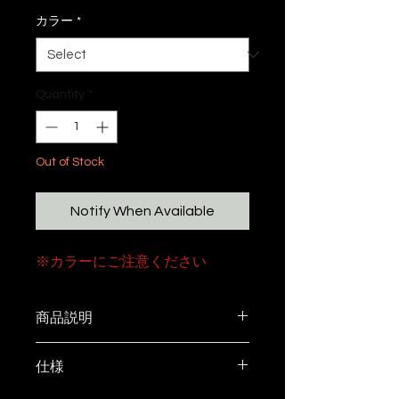
カラー
*
Quantity
*
Out of Stock
Notify When Available
※カラーにご注意ください
商品説明
クルマのシート背面に取り付けて
仕様
いただく事により、今回同時リリ
ースした様々なポーチやホルダー