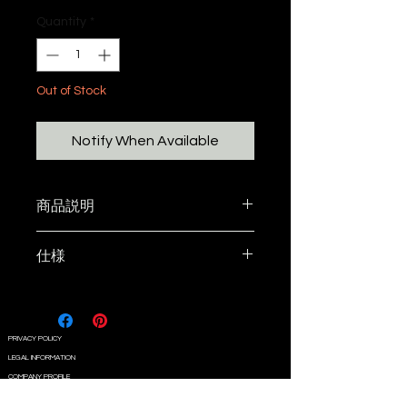
Quantity
*
Out of Stock
Notify When Available
商品説明
カメラの三脚にお好きな板を取り
仕様
付ける為の
アタッチメントです。
カラー：ブラック
真ん中にはふとネジ対応の
大きさ：直径58mm，厚みは8mm
U3/8(U1/4アダプター付)、
材質：アルミニウム（A2017 ジ
PRIVACY POLICY
まわりには3.5mmネジの皿加工を
ュラルミン）
LEGAL INFORMATION
施しています。
付属品：変換ネジ U3/8 － U1/4
COMPANY PROFILE
加工ができる人はフラットに埋め
CONTACT
取付ネジ(トラス3.5×10)