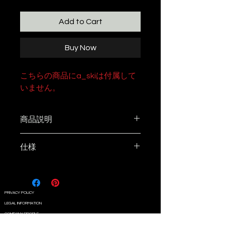
Add to Cart
Buy Now
こちらの商品にa_skiは付属して
いません。
商品説明
お一人様に必要十分なサイズのミ
仕様
ニダッチです。
a_skiと同じくシングルバーナー
サイズ：１３０mm × １３０mm
の五徳にハマって、多少いじって
× ５０mm
も滑り落ちない設計。
重さ：約900g
PRIVACY POLICY
素材：castiron（耐熱シリコン塗
LEGAL INFORMATION
a_skiが蓋になります。（a_skiは
装）
COMPANY PROFILE
別売）
CONTACT