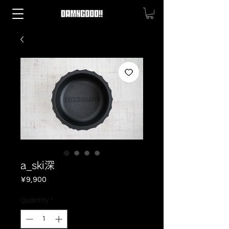
a_ski深
Price
¥9,900
Quantity
*