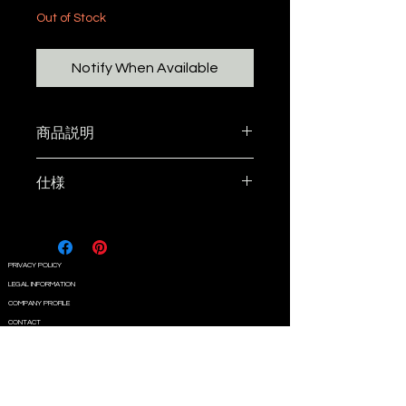
Out of Stock
Notify When Available
商品説明
一回り小さめなasimocraftsオリ
仕様
ジナルシェラカップです。
サイズ：１０cm × １４.３cm( 持
チョイ使いに最適です。
ち手含む) × ３cm
「アシモクラフツ」のカタカナロ
カラー：ブラック
PRIVACY POLICY
ゴがエンボスで入ってます。
素材：ステンレス
LEGAL INFORMATION
ロゴ：エンボス加工
COMPANY PROFILE
mark_aの深用
、が適合します。
CONTACT