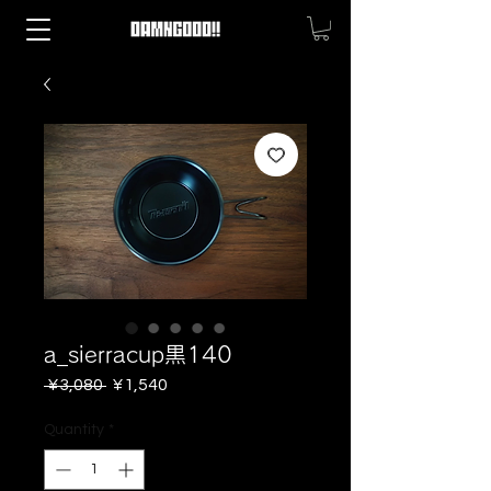
a_sierracup黒140
Regular
Sale
 ¥3,080 
¥1,540
Price
Price
Quantity
*