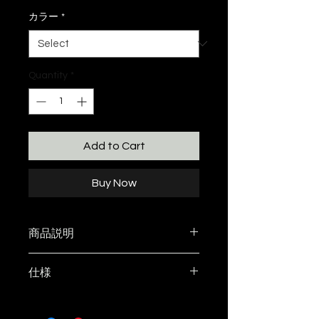
カラー
*
Quantity
*
Add to Cart
Buy Now
商品説明
ST2 GRIPを金属の切削加工で製
仕様
作。
母材は 7075材（超超ジュラルミ
MATERIAL
ン）という、主に航空機（古くは
グリップ： 7075超々ジュラルミ