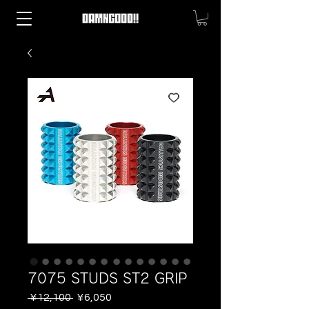
7075 STUDS ST2 GRIP
Regular
Sale
 ¥12,100 
¥6,050
Price
Price