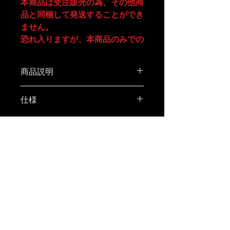
本商品は受注販売の為、その他商
品と同梱して発送することができ
ません。
恐れ入りますが、本商品のみでの
注文をお願いします。
商品説明
その他商品を注文される際は別途
注文をお願いいたします。
leiri hygge store× 38explore ×
仕様
その他商品と一緒に注文された場
DAMNGOOD!!
合、注文キャンセルとさせていた
だきますので予めご了承ください
アウトドアシーンを象徴する人気
ませ。
ランタン 38explore「38灯」 に
PRIVACY POLICY
leiri hygge storeとDAMNGOOD!!
LEGAL INFORMATION
が加わった
COMPANY PROFILE
トリプルコラボ限定モデルが登
CONTACT
場。
ホヤ全周には、アキラ氏 による
描き下ろしグラフィックを配置。