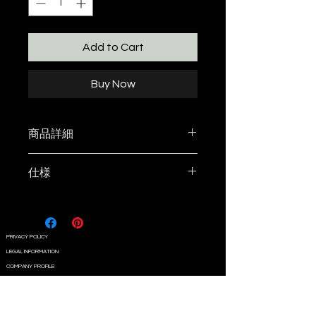
Add to Cart
Buy Now
商品詳細
アウトドアテーブルウェア
仕様
canowaのスクエアボウル150。
ポイント1：曲線デザイン ボウル
カラー：ブラック
の縁に曲線デザインを採用。縁に
サイズ：W150 x D150 x H50
箸を置いても転がって下に落ちる
質量:205g
PRIVACY POLICY
のを防いでくれます。
容量：450ml
LEGAL INFORMATION
ポイント2：割れにくい 素材がメ
100%メラミン樹脂
COMPANY PROFILE
ラミン樹脂の為、衝撃に強く割れ
CONTACT
※注意 耐熱温度120度まで。 オ
にくい器です。 陶器のように落
ーブンやレンジには使用できませ
としても飛散しません。