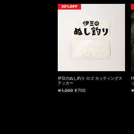
30%OFF
伊豆のぬし釣り ロゴ カッティングス
H
テッカー
Regular Price
Sale Price
R
¥1,000
¥700
¥