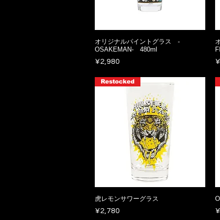
オリジナルパイントグラス -
OSAKEMAN- 480ml
F
Price
P
¥2,980
¥
Restocked
虎レモンサワーグラス
O
Price
P
¥2,780
¥