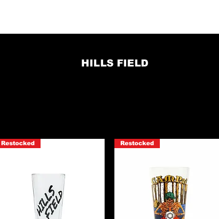
AMNGOOD!!
ONLINE STORE
CO
HILLS FIELD
Restocked
Restocked