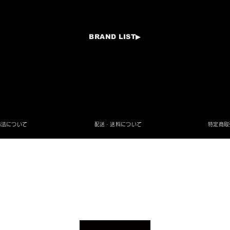
BRAND LIST▶︎​
方法について
​配送・送料について
特定商取