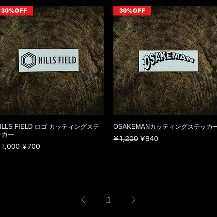
30%OFF
30%OFF
ILLS FIELD ロゴ カッティングステ
OSAKEMANカッティングステッカ
ッカー
Regular Price
Sale Price
¥1,200
¥840
egular Price
Sale Price
1,000
¥700
1