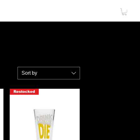
NTACT
LOGIN
Sort by
Restocked