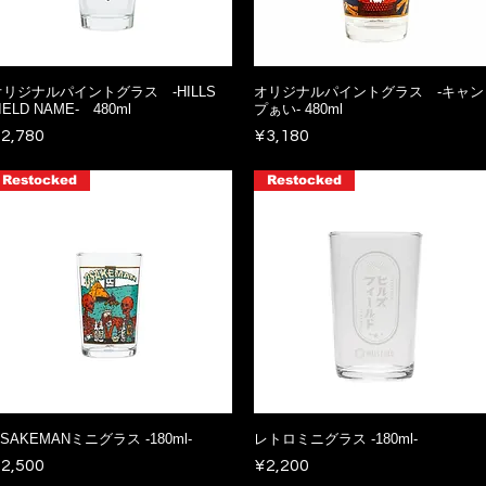
オリジナルパイントグラス -HILLS
オリジナルパイントグラス -キャン
IELD NAME- 480ml
プぁい- 480ml
rice
Price
2,780
¥3,180
Restocked
Restocked
SAKEMANミニグラス -180ml-
レトロミニグラス -180ml-
rice
Price
2,500
¥2,200