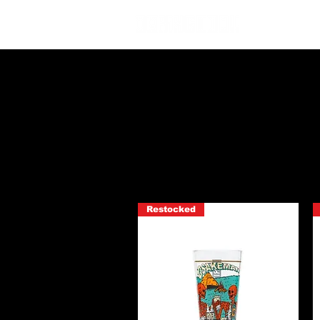
D
Restocked