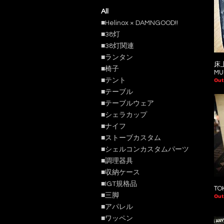
All
■Helinox × DAMNGOOD!!
■38灯
■38灯関連
■ランタン
床
■椅子
MU
■テント
Out
■テーブル
■テーブルウェア
■シェラカップ
■ナイフ
■ストーブカスタム
■シェルコンカスタムパーツ
■調理器具
■収納ケース
■IGT規格品
TOK
■三脚
Out
■アパレル
■ワッペン