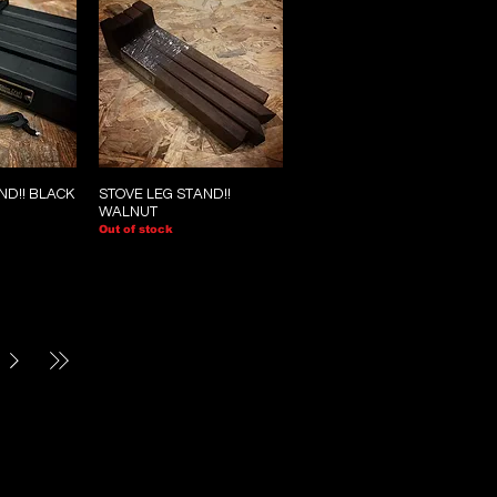
ND!! BLACK
STOVE LEG STAND!!
WALNUT
Out of stock