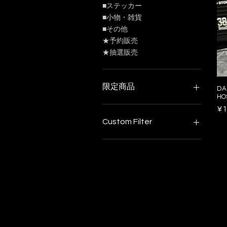
■ステッカー
■小物・雑貨
■その他
★予約販売
★抽選販売
限定商品
DA
HO
周年祭限定
Pr
¥1
96FES!!限定
Custom Filter
数量限定商品
イベント限定販売
・グラス
■ナイフ
数量限定商品
★抽選販売