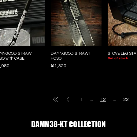
MNGOOD STRAW!!
DAMNGOOD STRAW!!
STOVE LEG STA
SO with CASE
HOSO
Out of stock
ice
Price
,980
¥1,320
1
...
12
...
22
DAMN38-KT COLLECTION