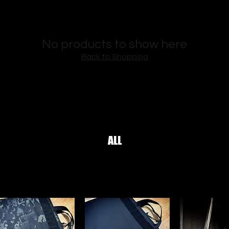
No products to show here
Back to Shopping
ALL