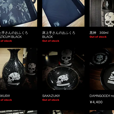
上手さんのおふくろ
床上手さんのおふくろ
黒神 300ml
LTICUM BLACK
BLACK
Out of stock
 of stock
Out of stock
KURI!!
SAKAZUKI!!
DAMNGOOD!! no
 of stock
Out of stock
Price
¥4,400