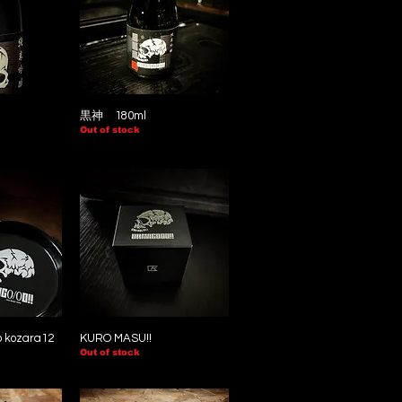
黒神 180ml
Out of stock
 kozara12
KURO MASU!!
Out of stock