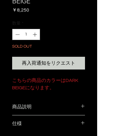
BEIGE
価
￥8,250
格
数量
*
SOLD OUT
再入荷通知をリクエスト
こちらの商品のカラーはDARK
BEIGEになります。
商品説明
デザイナーの理想のキャンバス生
仕様
地を見つけました。
AS2OVからトートバッグが登場
本体素材には、タテ糸にコット