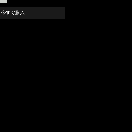
今すぐ購入
ユーズド加工を施し独特の雰囲
できます。
工のスカルの刻印。