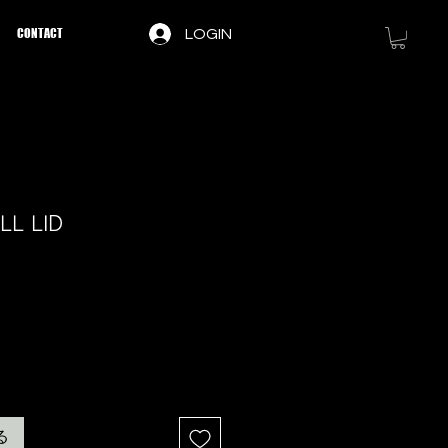
CONTACT
LOGIN
LL LID
る