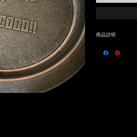
商品説明
ブラックリッドに
気に！！
小皿としても使用
深打ちエンボス加