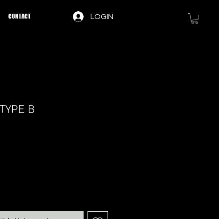
CONTACT
LOGIN
 TYPE B