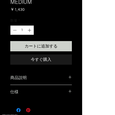
MEDIUM
価
￥1,430
格
数量
*
カートに追加する
今すぐ購入
商品説明
DAMNGOOD!!のロゴのシンプル
仕様
なワッペンです
約46mm×46mm