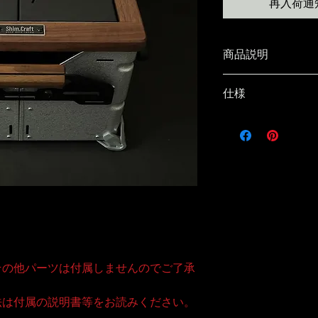
再入荷通
商品説明
S.T.F. / SC2
仕様
シェルコン・トッ
●材質：S.T.F
SPシェルフコンテ
ゴプレート／ステ
木製フレームとア
Shim.Board
ります。
●サイズ:約313×4
●重量：約1.5kg（S
アイアンボードを
●耐荷重：約15kg
大きな物以外、大
天板全て取り外す
内容
●S.T.F.（木製
その他パーツは付属しませんのでご了承
シェルコンの上か
●Shim.Board 
特別な取り付けは
●説明書
法は付属の説明書等をお読みください。
●ロゴステッカー1