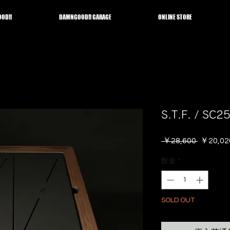
OD!!
DAMNGOOD!! GARAGE
ONLINE STORE
S.T.F. / 
通
 ￥28,600 
￥20,02
常
数量
*
価
格
SOLD OUT