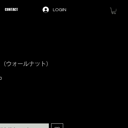
CONTACT
LOGIN
SC25（ウォールナット）
セ
0
ー
ル
価
格