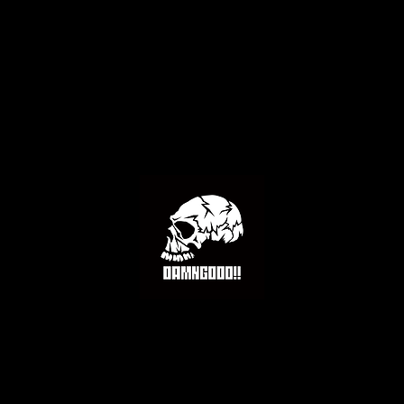
。本体に水分を含んだ場合、乾いたタオ
飽きのこないシン
せてください。
ので
はかけないでください。変形・破損の原因とな
永くお使いいただ
装方法ですが、全く剥がれないわけでは
また、フラットバ
い。また、塗装が剥がれた箇所は錆が発
が、
シェルコンの中身
の使用により、本品またはシェルフコン
さい。
保証・修理はできませんのでご了承くだ
※ガス缶等の取り
い。