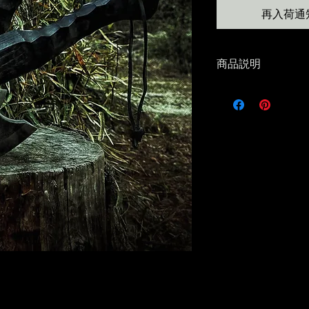
再入荷通
商品説明
昨年販売した Ono kez
今回はひと回り大きな 
クエディションと
手にしたときの迫
いが
より強い存在感を