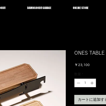
OD!!
DAMNGOOD!! GARAGE
ONLINE STORE
ONES TAB
価
￥23,100
格
数量
*
カートに追加す