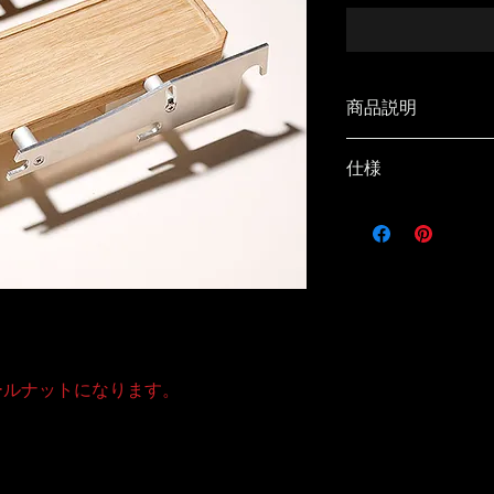
商品説明
インアバンス「ONE
仕様
ル）」は、カーミ
ダー付きサイドト
天板Size : 100×3
き、自分用の小さ
Material : 
きるカスタムパー
着脱は工具いらず
でも装着が可能で
ット、さらに金具
「黒アルマイト」
角穴に追加工した
ールナットになります。
開。