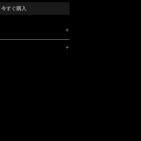
今すぐ購入
S TABLE（ワンズテーブ
ットチェア専用のドリンクホル
レイ。スマホや小物類等を置
55×15mm
なプラベートスペースを 確保で
オークまたはウォールナット ・ アルミ
ツです。カーミットチェアへの
でワンアクション、左右どちら
す。 素材はオークとウォールナ
部材をブラックカラーにした
と、ドリンクホルダー部分を六
「ヒエティ加工」の全8種を展