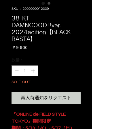
SKU： 2000000012339
38-KT
DAMNGOOD!!ver.
2024edition【BLACK
RASTA】
価
￥9,900
格
数量
*
SOLD OUT
再入荷通知をリクエスト
『ONLINE de FIELD STYLE
TOKYO』期間限定
期間：5/13（水）- 5/17（日）