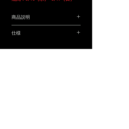
商品説明
■38-KT DAMNGOOD!!ver.
仕様
2024edition■
カラーはRASTAです。
サイズ：H102mm x Φ42mm
灯りをつけていないと見た目はブ
重量：100g(バッテリー込み)
ラックですが、つけるラスタカラ
輝度：200ルーメン
PRIVACY POLICY
ーに光ります。
バッテリー容量：3350mAh
LEGAL INFORMATION
灯りをともすと、透かしで文字と
充電時間：6~7時間
COMPANY PROFILE
スカルロゴが浮かびあがります。
CONTACT
連続使用時間：約9時間（ハイモ
ード）
稀にシークレットVer.がランダム
で入っています。
灯りをともすと、背景全面にラス
タの神様が浮かびあがります。
※画像２枚目がRASTAのシーク
レットVer.になります。