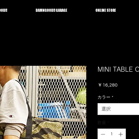
OD!!
DAMNGOOD!! GARAGE
ONLINE STORE
MINI TABLE 
価
￥16,280
格
カラー
*
選択
数量
*