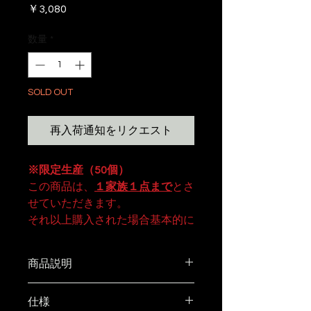
価
￥3,080
格
数量
*
SOLD OUT
再入荷通知をリクエスト
※限定生産
（50個）
この商品は、
１家族１点まで
とさ
せていただきます。
それ以上購入された場合基本的に
キャンセルとさせていただきま
す。
商品説明
JACK SKULL柄 をレーザー刻印し
仕様
た小皿。