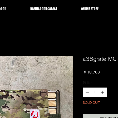
OD!!
DAMNGOOD!! GARAGE
ONLINE STORE
a38grate MC
価
￥18,700
格
数量
*
SOLD OUT