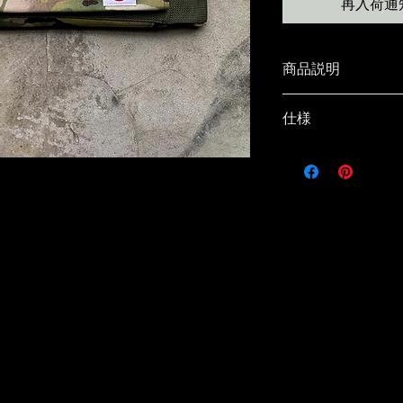
再入荷通
商品説明
asigrille_z
仕様
機能なテーブルで
簡易ランタンハン
サイズ：170mm×5
カバーはマルチカ
重量：約1260g
す。
素材：ステンレス
38explorerさ
ホワイトアッシュ
コーデュラナイロン
三脚アタッチメン
帆布
りさらに使用方法が広
asi_circle長
柄に関する注意事
マルチカムの大き
で、切った場所に