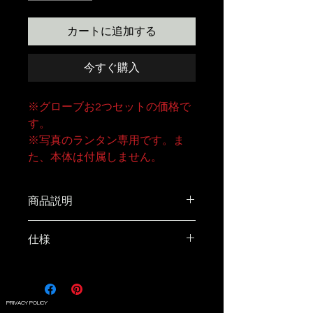
カートに追加する
今すぐ購入
※グローブお2つセットの価格で
す。
※写真のランタン専用です。ま
た、本体は付属しません。
商品説明
LED本体の白色光、暖色光を問わ
仕様
ずに ご使用頂くことが可能で
す。 走光性のある虫は300〜
500nmの光の波長に集まりやす
い性質があると言われています。
PRIVACY POLICY
約500nm以下の光波長を強力に