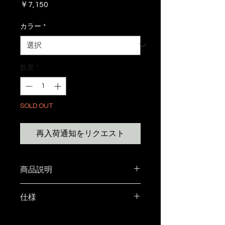
価
￥7,150
格
カラー
*
数量
*
SOLD OUT
再入荷通知をリクエスト
商品説明
OLD MOUNTAINオリジナル480
仕様
深型シェラカップ（別売り）で1
合までのご飯が炊ける釜蓋。 ス