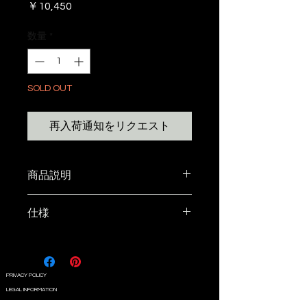
価
￥10,450
格
数量
*
SOLD OUT
再入荷通知をリクエスト
商品説明
遠赤外線で低温調理ができる厚さ
仕様
2.7cmの極厚溶岩石と
OLDMOUNTAINオリジナル紋様
ウッドアンダーのset。 2.7cmの
厚みがある事で、低温で火がしっ
PRIVACY POLICY
かり通り、驚く程柔らかく美味し
LEGAL INFORMATION
く 焼き上げることが出来る まさ
COMPANY PROFILE