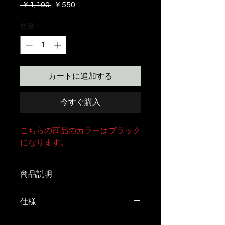
通
セ
 ￥1,100 
￥550
常
ー
価
ル
数量
*
格
価
格
カートに追加する
今すぐ購入
こちらの商品のカラーはブラック
になります。
商品説明
ご要望の多かった、抜き文字ステ
仕様
ッカー作りました。光沢仕様で
す。
size 30㎜×133㎜