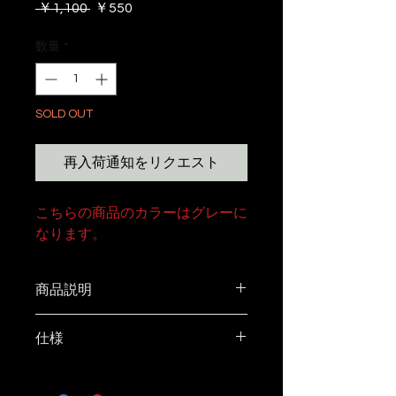
通
セ
 ￥1,100 
￥550
常
ー
価
ル
数量
*
格
価
格
SOLD OUT
再入荷通知をリクエスト
こちらの商品のカラーはグレーに
なります。
商品説明
ご要望の多かった、抜き文字ステ
仕様
ッカー作りました。光沢仕様で
す。
size 30㎜×133㎜